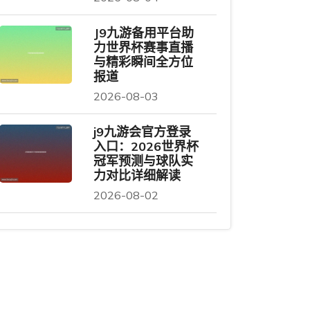
J9九游备用平台助
力世界杯赛事直播
与精彩瞬间全方位
报道
2026-08-03
j9九游会官方登录
入口：2026世界杯
冠军预测与球队实
力对比详细解读
2026-08-02