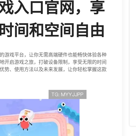
戏入口官网，享
时间和空间自由
的游戏平台，让你无需高端硬件也能畅快体验各种
地开启游戏之旅，打破设备限制，享受无限的时间
优势、使用方法以及未来发展，让你轻松掌握这款