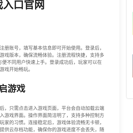
戏入口官网
注册账号，填写基本信息即可开始使用。登录后，
游戏版本，确保流畅体验。注册流程快捷，支持多
方便不同用户快速上手。登录成功后，玩家可以在
游戏开始畅玩。
启游戏
后，只需点击进入游戏页面，平台会自动加载云端
入游戏界面。操作界面简洁明了，支持多种控制方
玩家的习惯。连接稳定后，游戏体验流畅无卡顿，
提供云存档功能，确保你的游戏进度不会丢失，随