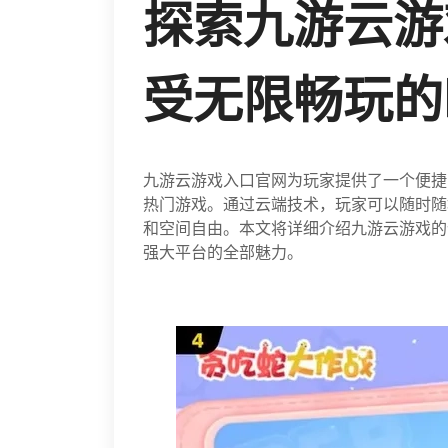
探索九游云游
受无限畅玩的
九游云游戏入口官网为玩家提供了一个便捷
热门游戏。通过云端技术，玩家可以随时随
和空间自由。本文将详细介绍九游云游戏的
强大平台的全部魅力。