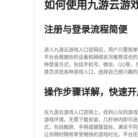
如何使用九游云游
注册与登录流程简便
进入九游云游戏入口官网后，用户只需简单
平台会根据你的设备和网络状况推荐适合的
种登录方式，包括手机号、微信、QQ等，
首页浏览各种游戏入口，选择自己感兴趣的
操作步骤详解，快速开
在九游云游戏入口官网上，找到心仪的游戏
游戏环境。无需下载安装，几秒钟内即可进
式，包括触屏、手柄或键盘鼠标，满足不同
让你随时随地享受畅快的游戏时光。平台还