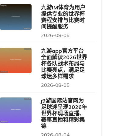
九游IM体育为用户
提供专业的世界杯
赛程安排与比赛时
间提醒服务
2026-08-05
九游app官方平台
全面解读2026世界
杯各队战术布局与
比赛亮点，满足足
球迷多样需求
2026-08-05
j9游国际站官网为
足球迷呈现2026年
世界杯现场直播、
赛事直播和精彩集
锦
2026-08-04