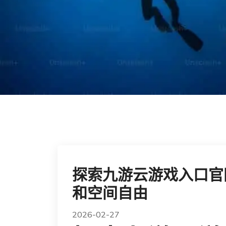
探索九游云游戏入口官
和空间自由
2026-02-27