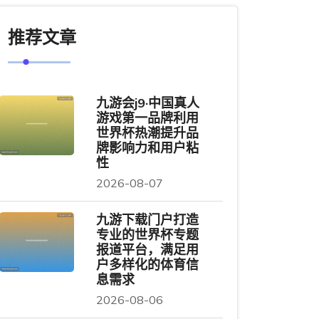
推荐文章
九游会j9·中国真人
游戏第一品牌利用
世界杯热潮提升品
牌影响力和用户粘
性
2026-08-07
九游下载门户打造
专业的世界杯专题
报道平台，满足用
户多样化的体育信
息需求
2026-08-06