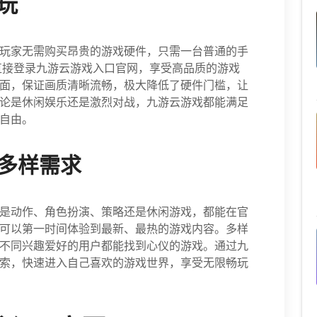
玩
玩家无需购买昂贵的游戏硬件，只需一台普通的手
直接登录九游云游戏入口官网，享受高品质的游戏
面，保证画质清晰流畅，极大降低了硬件门槛，让
论是休闲娱乐还是激烈对战，九游云游戏都能满足
自由。
多样需求
是动作、角色扮演、策略还是休闲游戏，都能在官
可以第一时间体验到最新、最热的游戏内容。多样
不同兴趣爱好的用户都能找到心仪的游戏。通过九
索，快速进入自己喜欢的游戏世界，享受无限畅玩