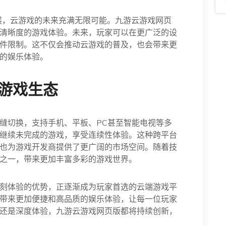
展，云游戏的未来充满无限可能。九游云游戏网页
清晰度的游戏体验。未来，玩家可以在更广泛的设
件限制。这不仅会推动云游戏的普及，也会带来更
的娱乐体验。
游戏生态
缝切换，支持手机、平板、PC甚至智能电视等多
继续未完成的游戏，享受连续性体验。这种跨平台
也为游戏开发商提供了更广阔的市场空间。随着技
之一，带来更加丰富多彩的游戏世界。
刻体验的优势，正逐渐成为玩家首选的云端游戏平
带来更加便捷和高品质的娱乐体验，让每一位玩家
还是深度体验，九游云游戏网页版都将持续创新，