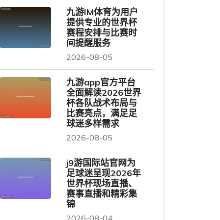
九游IM体育为用户
提供专业的世界杯
赛程安排与比赛时
间提醒服务
2026-08-05
九游app官方平台
全面解读2026世界
杯各队战术布局与
比赛亮点，满足足
球迷多样需求
2026-08-05
j9游国际站官网为
足球迷呈现2026年
世界杯现场直播、
赛事直播和精彩集
锦
2026-08-04