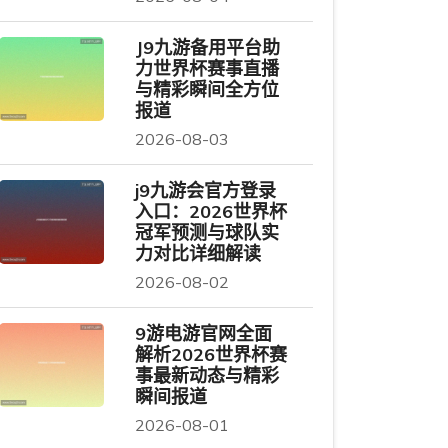
J9九游备用平台助
力世界杯赛事直播
与精彩瞬间全方位
报道
2026-08-03
j9九游会官方登录
入口：2026世界杯
冠军预测与球队实
力对比详细解读
2026-08-02
9游电游官网全面
解析2026世界杯赛
事最新动态与精彩
瞬间报道
2026-08-01