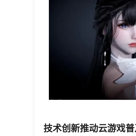
技术创新推动云游戏普