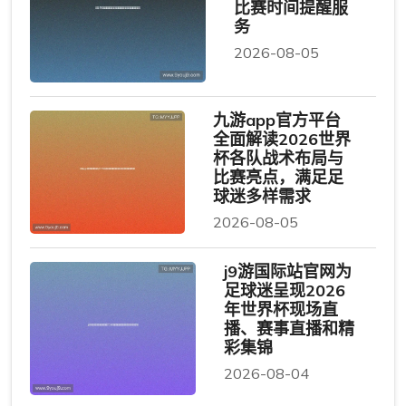
比赛时间提醒服
务
2026-08-05
九游app官方平台
全面解读2026世界
杯各队战术布局与
比赛亮点，满足足
球迷多样需求
2026-08-05
j9游国际站官网为
足球迷呈现2026
年世界杯现场直
播、赛事直播和精
彩集锦
2026-08-04