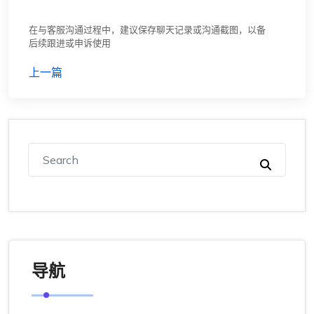
在与客服沟通过程中，建议保存聊天记录或沟通截图，以备
后续跟进或申诉使用
上一篇
导航