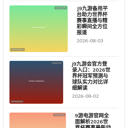
J9九游备用平
台助力世界杯
赛事直播与精
彩瞬间全方位
报道
2026-08-03
j9九游会官方登
录入口：2026世
界杯冠军预测与
球队实力对比详
细解读
2026-08-02
9游电游官网全
面解析2026世
界杯赛事最新动