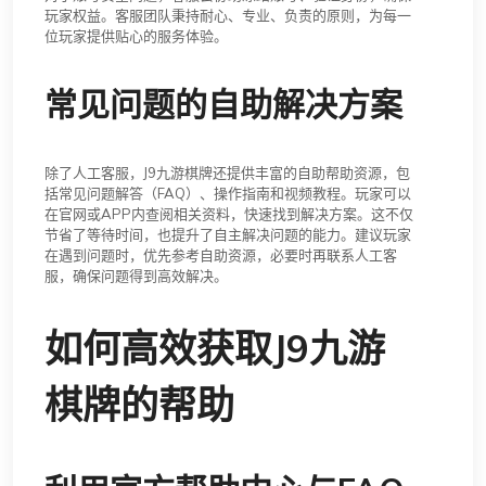
玩家权益。客服团队秉持耐心、专业、负责的原则，为每一
位玩家提供贴心的服务体验。
常见问题的自助解决方案
除了人工客服，J9九游棋牌还提供丰富的自助帮助资源，包
括常见问题解答（FAQ）、操作指南和视频教程。玩家可以
在官网或APP内查阅相关资料，快速找到解决方案。这不仅
节省了等待时间，也提升了自主解决问题的能力。建议玩家
在遇到问题时，优先参考自助资源，必要时再联系人工客
服，确保问题得到高效解决。
如何高效获取J9九游
棋牌的帮助