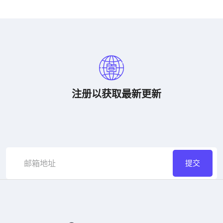
注册以获取最新更新
提交