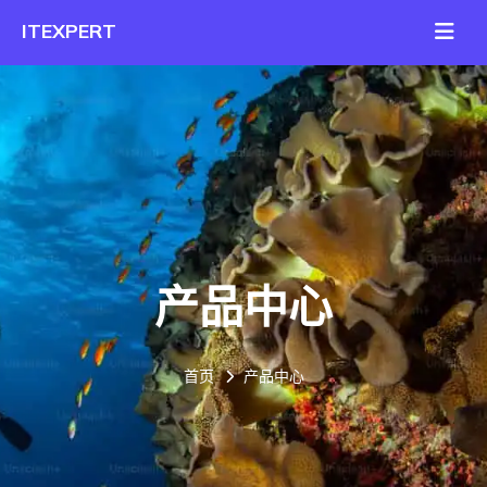
产品中心
首页
产品中心