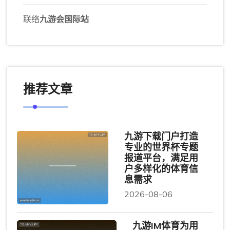
联络
九游会国际站
推荐文章
九游下载门户打造
专业的世界杯专题
报道平台，满足用
户多样化的体育信
息需求
2026-08-06
九游IM体育为用