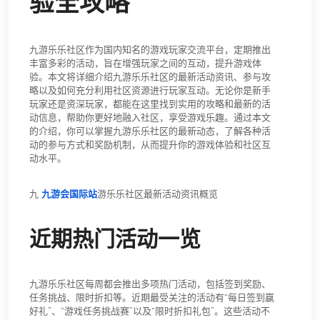
验全攻略
九游乐乐社区作为国内知名的游戏玩家交流平台，定期推出
丰富多彩的活动，旨在增强玩家之间的互动，提升游戏体
验。本文将详细介绍九游乐乐社区的最新活动资讯、参与攻
略以及如何充分利用社区资源进行玩家互动。无论你是新手
玩家还是资深玩家，都能在这里找到实用的攻略和最新的活
动信息，帮助你更好地融入社区，享受游戏乐趣。通过本文
的介绍，你可以掌握九游乐乐社区的最新动态，了解各种活
动的参与方式和奖励机制，从而提升你的游戏体验和社区互
动水平。
九
九游会国际站
游乐乐社区最新活动资讯概览
近期热门活动一览
九游乐乐社区每周都会推出多项热门活动，包括签到奖励、
任务挑战、限时折扣等。近期最受关注的活动有“每日签到赢
好礼”、“游戏任务挑战赛”以及“限时折扣礼包”。这些活动不