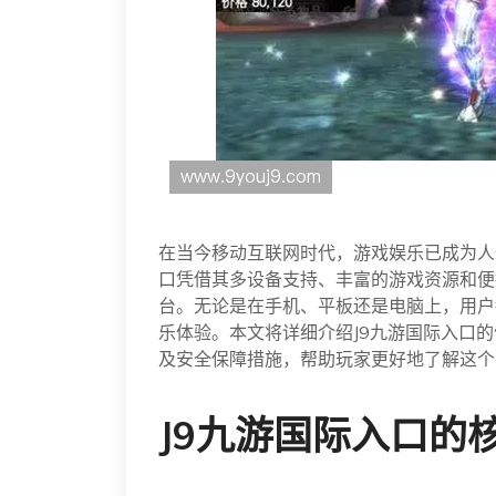
在当今移动互联网时代，游戏娱乐已成为人
口凭借其多设备支持、丰富的游戏资源和便
台。无论是在手机、平板还是电脑上，用户
乐体验。本文将详细介绍J9九游国际入口
及安全保障措施，帮助玩家更好地了解这个
J9九游国际入口的