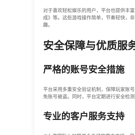
对于喜欢轻松娱乐的用户，平台也提供丰富
成》等。这些游戏操作简单，节奏轻快，非
趣。
安全保障与优质服
严格的账号安全措施
平台采用多重安全验证机制，保障玩家账号
免账号被盗。同时，平台定期进行安全检测
专业的客户服务支持