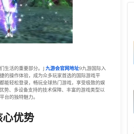
们生活的重要部分。J
九游会官网地址
9九游国际入
捷的操作体验，成为众多玩家首选的国际游戏平
都能轻松登录，畅玩全球热门游戏，享受极致的娱
的优势、多设备支持的技术保障、丰富的游戏类型以
平台的独特魅力。
核心优势