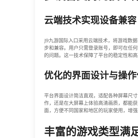
云端技术实现设备兼容
J9九游国际入口采用云端技术，将游戏数
步和兼容。用户只需登录账号，即可在任何
的问题。这一技术保障了平台的稳定性和高
优化的界面设计与操作
平台界面设计简洁直观，适配各种屏幕尺寸
作，还是在大屏幕上体验高清画质，都能获
面，方便不同国家和地区的玩家使用，增强
丰富的游戏类型满