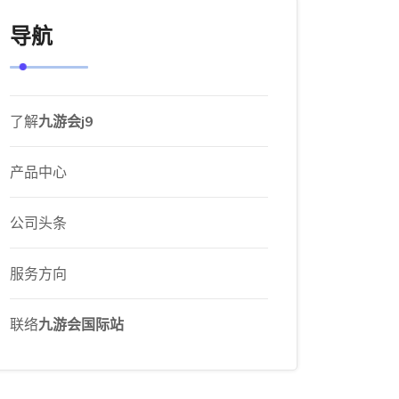
导航
了解
九游会j9
产品中心
公司头条
服务方向
联络
九游会国际站