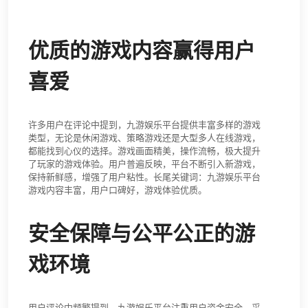
优质的游戏内容赢得用户
喜爱
许多用户在评论中提到，九游娱乐平台提供丰富多样的游戏
类型，无论是休闲游戏、策略游戏还是大型多人在线游戏，
都能找到心仪的选择。游戏画面精美，操作流畅，极大提升
了玩家的游戏体验。用户普遍反映，平台不断引入新游戏，
保持新鲜感，增强了用户粘性。长尾关键词：九游娱乐平台
游戏内容丰富，用户口碑好，游戏体验优质。
安全保障与公平公正的游
戏环境
用户评论中频繁提到，九游娱乐平台注重用户资金安全，采