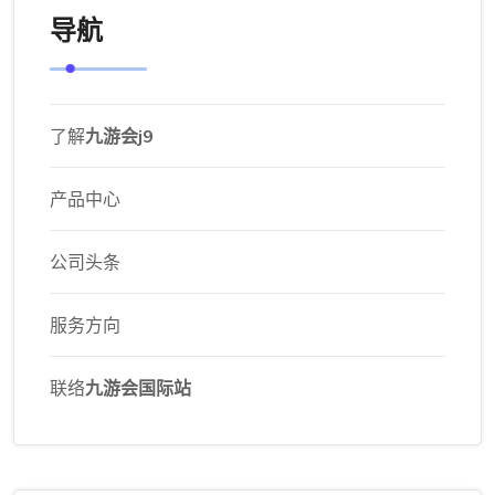
导航
了解
九游会j9
产品中心
公司头条
服务方向
联络
九游会国际站