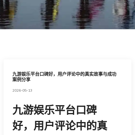
九游娱乐平台口碑好，用户评论中的真实故事与成功
案例分享
2026-05-13
九游娱乐平台口碑
好，用户评论中的真