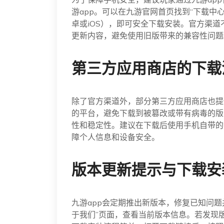
游app。可以在九游官网首页找到“下载中
卓或iOS），即可安全下载安装。官方渠
更新内容，避免使用旧版带来的兼容性问题
第三方应用商店的下载
除了官方渠道外，部分第三方应用商店也提
的平台，避免下载到被篡改或带有病毒的版
性和稳定性。建议在下载后使用手机自带的
障个人信息和设备安全。
版本更新提示与下载安
九游app会定期推出新版本，修复已知问题
于我们”页面，查看当前版本信息。若发现