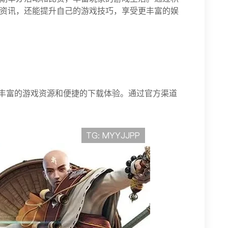
资讯，还能提升自己的游戏技巧，享受更丰富的娱
了丰富的游戏资源和便捷的下载体验。通过官方渠道