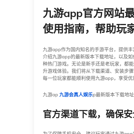
九游app官方网站
使用指南，帮助玩
九游app作为国内知名的手游平台，提供
介绍九游app的最新版本下载地址，以及如
种热门游戏。无论是新手还是老玩家，都能
升游戏体验。我们将从下载渠道、安装步骤
每一位玩家都能顺利使用九游app，享受
九游ap
九游会真人娱乐
p最新版本下载地
官方渠道下载，确保安
为了保障手机安全，建议玩家通过九游ap