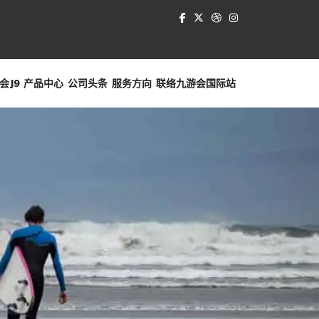
会j9
产品中心
公司头条
服务方向
联络
九游会国际站