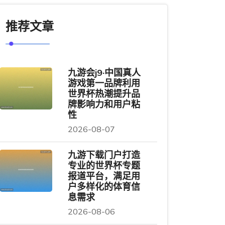
推荐文章
九游会j9·中国真人
游戏第一品牌利用
世界杯热潮提升品
牌影响力和用户粘
性
2026-08-07
九游下载门户打造
专业的世界杯专题
报道平台，满足用
户多样化的体育信
息需求
2026-08-06