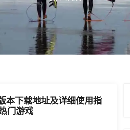
新版本下载地址及详细使用指
热门游戏