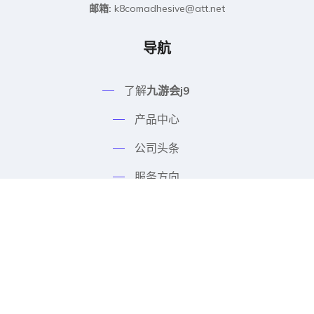
邮箱:
k8comadhesive@att.net
导航
了解
九游会j9
产品中心
公司头条
服务方向
联络
九游会国际站
网站地图
SiteMap
热门推荐