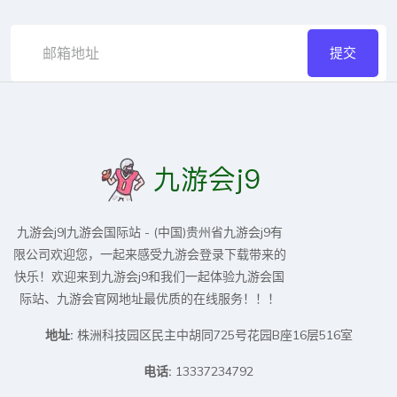
提交
九游会j9|九游会国际站 - (中国)贵州省九游会j9有
限公司欢迎您，一起来感受九游会登录下载带来的
快乐！欢迎来到九游会j9和我们一起体验九游会国
际站、九游会官网地址最优质的在线服务！！！
地址:
株洲科技园区民主中胡同725号花园B座16层516室
电话:
13337234792