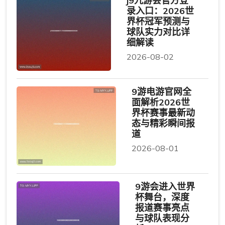
j9九游会官方登
录入口：2026世
界杯冠军预测与
球队实力对比详
细解读
2026-08-02
9游电游官网全
面解析2026世
界杯赛事最新动
态与精彩瞬间报
道
2026-08-01
9游会进入世界
杯舞台，深度
报道赛事亮点
与球队表现分