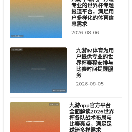
专业的世界杯专题
报道平台，满足用
户多样化的体育信
息需求
2026-08-06
九游IM体育为用
户提供专业的世
界杯赛程安排与
比赛时间提醒服
务
2026-08-05
九游app官方平台
全面解读2026世界
杯各队战术布局与
比赛亮点，满足足
球迷多样需求