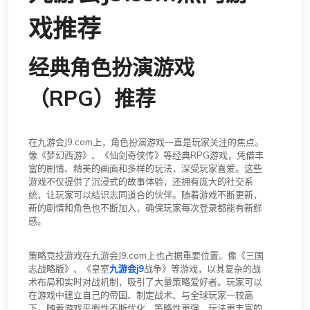
戏推荐
经典角色扮演游戏
（RPG）推荐
在九游会J9.com上，角色扮演游戏一直是玩家关注的焦点。
像《梦幻西游》、《仙剑奇侠传》等经典RPG游戏，凭借丰
富的剧情、精美的画面和多样的玩法，深受玩家喜爱。这些
游戏不仅提供了沉浸式的故事体验，还拥有庞大的社交系
统，让玩家可以结识志同道合的伙伴。随着游戏不断更新，
新的剧情和角色也不断加入，确保玩家每次登录都能有新鲜
感。
策略竞技游戏在九游会J9.com上也占据重要位置。像《三国
志战略版》、《皇室
九游会j9
战争》等游戏，以其复杂的战
术布局和实时对战机制，吸引了大量策略爱好者。玩家可以
在游戏中建立自己的帝国、制定战术、与全球玩家一较高
下。随着游戏平衡性不断优化，策略性更强、玩法更丰富的