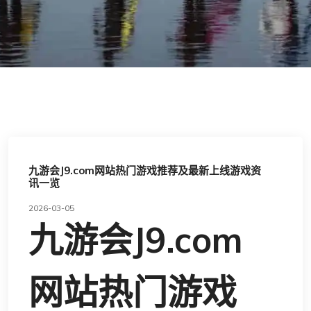
九游会J9.com网站热门游戏推荐及最新上线游戏资
讯一览
2026-03-05
九游会J9.com
网站热门游戏