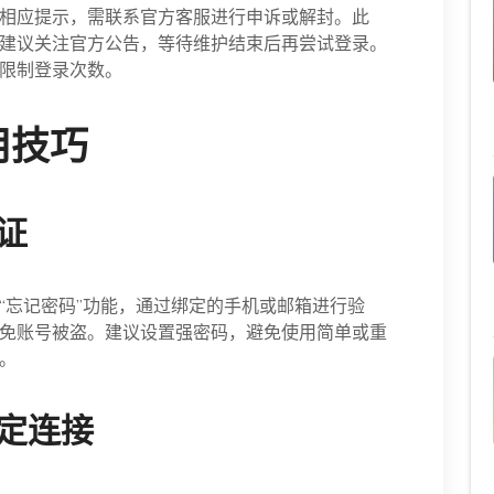
相应提示，需联系官方客服进行申诉或解封。此
建议关注官方公告，等待维护结束后再尝试登录。
限制登录次数。
用技巧
证
“忘记密码”功能，通过绑定的手机或邮箱进行验
免账号被盗。建议设置强密码，避免使用简单或重
。
定连接