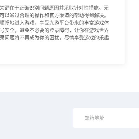
，关键在于正确识别问题原因并采取针对性措施。无
可以通过合理的操作和官方渠道的帮助得到解决。
顺畅地进入游戏，享受九游平台带来的丰富游戏体
号安全，避免不必要的登录障碍，让你在游戏世界
录问题将不再成为你的困扰，尽情享受游戏的乐趣