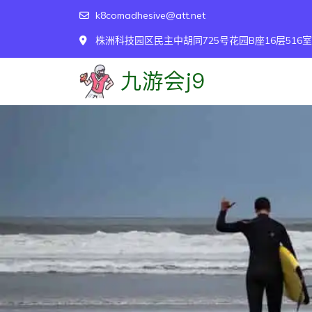
k8comadhesive@att.net
株洲科技园区民主中胡同725号花园B座16层516室