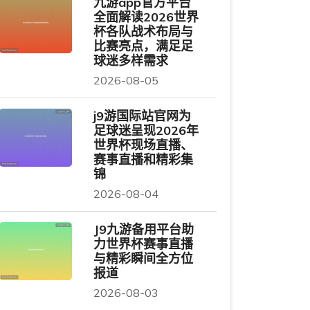
九游app官方平台
全面解读2026世界
杯各队战术布局与
比赛亮点，满足足
球迷多样需求
2026-08-05
j9游国际站官网为
足球迷呈现2026年
世界杯现场直播、
赛事直播和精彩集
锦
2026-08-04
J9九游备用平台助
力世界杯赛事直播
与精彩瞬间全方位
报道
2026-08-03