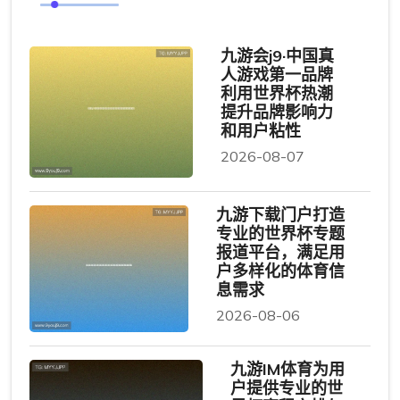
九游会j9·中国真
人游戏第一品牌
利用世界杯热潮
提升品牌影响力
和用户粘性
2026-08-07
九游下载门户打造
专业的世界杯专题
报道平台，满足用
户多样化的体育信
息需求
2026-08-06
九游IM体育为用
户提供专业的世